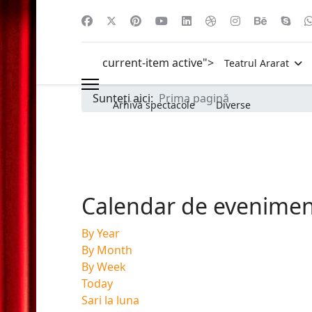
current-item active">
Teatrul Ararat
Sunteți aici:
Prima pagină
Arhivă spectacole
Diverse
Calendar de evenime
By Year
By Month
By Week
Today
Sari la luna