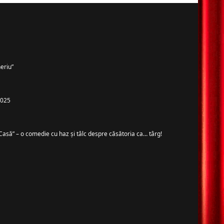
eriu”
 2025
Casă” – o comedie cu haz și tâlc despre căsătoria ca… târg!