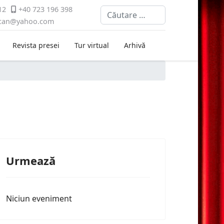
12
+40 723 196 398
Cautare
ican@yahoo.com
Revista presei
Tur virtual
Arhivă
Urmează
Niciun eveniment