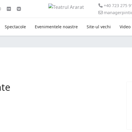
+40 723 275 9
managerpint
Spectacole
Evenimentele noastre
Site-ul vechi
Video
nte