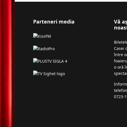
Parteneri media
Vă a
noas
Bilete
Casei 
între o
foaieru
o oră 
specta
Inform
telefo
0723-1