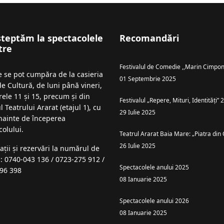
șteptăm la spectacolele
Recomandări
tre
Festivalul de Comedie ,,Marin Cimpon
le se pot cumpăra de la casieria
01 Septembrie 2025
de Cultură, de luni până vineri,
rele 11 și 15, precum și din
Festivalul „Repere, Mituri, Identități”
l Teatrului Ararat (etajul 1), cu
29 Iulie 2025
înainte de începerea
colului.
Teatrul Ararat Baia Mare: „Piatra din 
26 Iulie 2025
ații şi rezervări la numărul de
n: 0740-043 136 / 0723-275 912 /
Spectacolele anului 2025
96 398
08 Ianuarie 2025
Spectacolele anului 2026
08 Ianuarie 2025