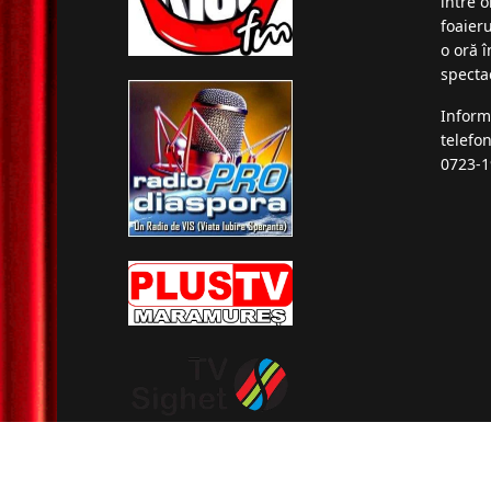
între o
foaieru
o oră 
specta
Inform
telefo
0723-1