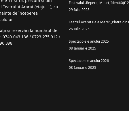
rele 11 și 15, precum și din
Festivalul „Repere, Mituri, Identități”
l Teatrului Ararat (etajul 1), cu
29 Iulie 2025
înainte de începerea
colului.
Teatrul Ararat Baia Mare: „Piatra din 
26 Iulie 2025
ații şi rezervări la numărul de
n: 0740-043 136 / 0723-275 912 /
Spectacolele anului 2025
96 398
08 Ianuarie 2025
Spectacolele anului 2026
08 Ianuarie 2025