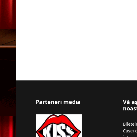
Parteneri media
Vă a
noas
Bilete
Casei 