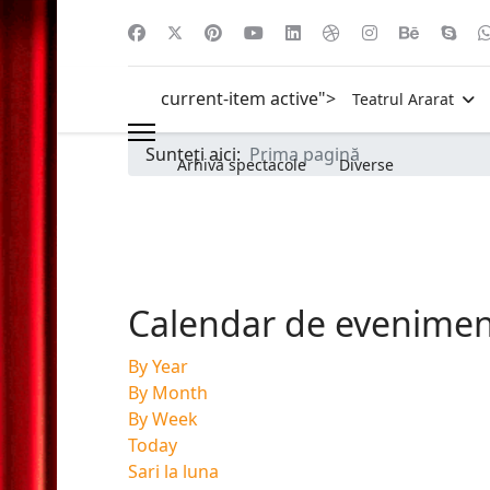
current-item active">
Teatrul Ararat
Sunteți aici:
Prima pagină
Arhivă spectacole
Diverse
Calendar de evenime
By Year
By Month
By Week
Today
Sari la luna