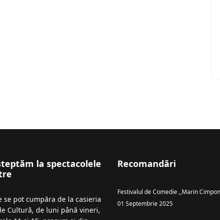
șteptăm la spectacolele
Recomandări
tre
Festivalul de Comedie ,,Marin Cimpon
le se pot cumpăra de la casieria
01 Septembrie 2025
de Cultură, de luni până vineri,