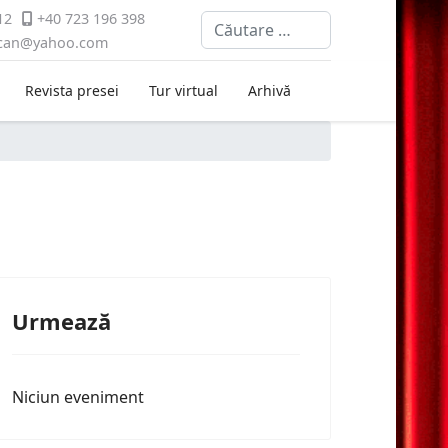
12
+40 723 196 398
Cautare
ican@yahoo.com
Revista presei
Tur virtual
Arhivă
Urmează
Niciun eveniment