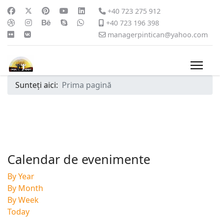
+40 723 275 912
+40 723 196 398
managerpintican@yahoo.com
Sunteți aici:
Prima pagină
Calendar de evenimente
By Year
By Month
By Week
Today