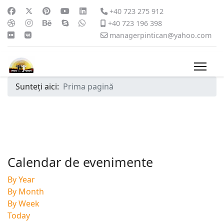
+40 723 275 912
+40 723 196 398
managerpintican@yahoo.com
Sunteți aici:
Prima pagină
Calendar de evenimente
By Year
By Month
By Week
Today